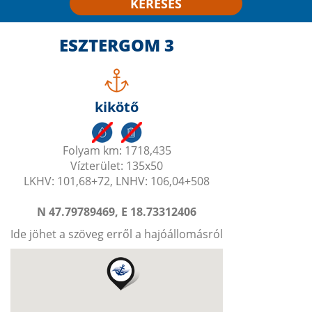
KERESÉS
ESZTERGOM 3
kikötő
Folyam km: 1718,435
Vízterület: 135x50
LKHV: 101,68+72, LNHV: 106,04+508
N 47.79789469, E 18.73312406
Ide jöhet a szöveg erről a hajóállomásról