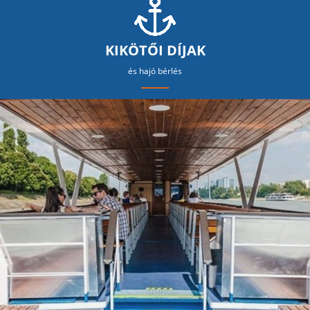
KIKÖTŐI DÍJAK
és hajó bérlés