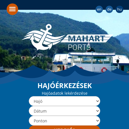
en
de
hu
HAJÓÉRKEZÉSEK
Hajóadatok lekérdezése