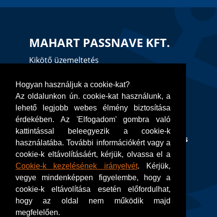
MAHART PASSNAVE KFT.
Kikötő üzemeltetés
H-1056 Budapest, Belgrád rakpart,
Hogyan használjuk a cookie-kat?
Az oldalunkon ún. cookie-kat használunk, a
Nemzetközi Hajóállomás
lehető legjobb webes élmény biztosítása
érdekében. Az 'Elfogadom' gombra való
Tel:
+36 1 484 4028
kattintással beleegyezik a cookie-k
Mobil: (csak szállodahajós
használatába. További információkért vagy a
ügyintézés)
+36 30 585 5944
cookie-k eltávolításáért, kérjük, olvassa el a
Cookie-k kezelésének irányelvét
. Kérjük,
Email:
kikoto@mahartpassnave.hu
vegye mindenképpen figyelembe, hogy a
cookie-k eltávolítása esetén előfordulhat,
hogy az oldal nem működik majd
megfelelően.