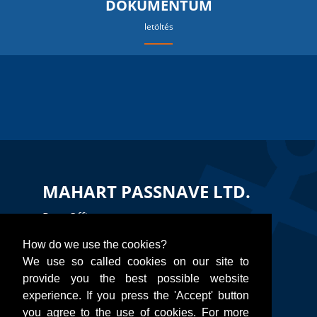
DOKUMENTUM
letöltés
MAHART PASSNAVE LTD.
Port Office
H-1056 Budapest, Belgrád rakpart,
How do we use the cookies?
International Ship Station
We use so called cookies on our site to
provide you the best possible website
TEL:
+36 30 585 5944
experience. If you press the 'Accept' button
you agree to the use of cookies. For more
Email:
kikoto@mahartpassnave.hu