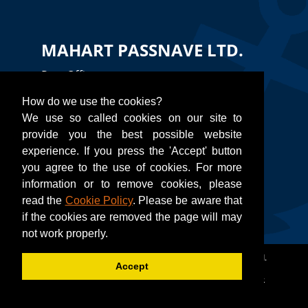
MAHART PASSNAVE LTD.
Port Office
H-1056 Budapest, Belgrád rakpart,
How do we use the cookies?
International Ship Station
We use so called cookies on our site to
provide you the best possible website
TEL:
+36 30 585 5944
experience. If you press the 'Accept' button
you agree to the use of cookies. For more
Email:
kikoto@mahartpassnave.hu
information or to remove cookies, please
read the
Cookie Policy
. Please be aware that
if the cookies are removed the page will may
not work properly.
© 2017 - 2019
Mahart Passnave Kft.
All Rights Reserved.
Accept
A weblap a
WEB-SET
rendszeren üzemel. Készítette a
BIT-
Hungary Kft.