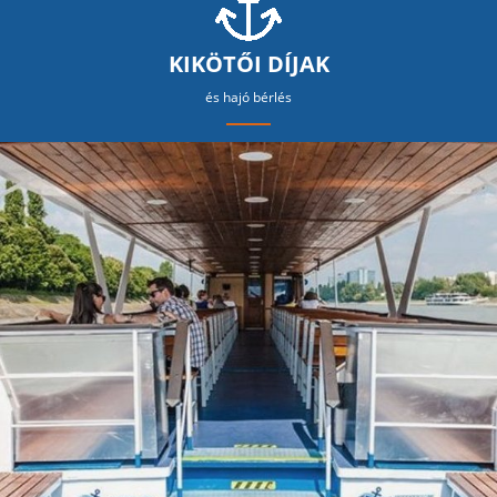
KIKÖTŐI DÍJAK
és hajó bérlés