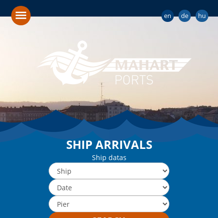
en
de
hu
SHIP ARRIVALS
Ship datas