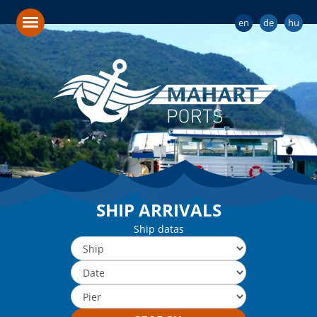
en
de
hu
SHIP ARRIVALS
Ship datas