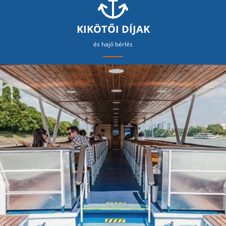
KIKÖTŐI DÍJAK
és hajó bérlés