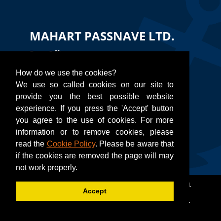
MAHART PASSNAVE LTD.
Port Office
H-1056 Budapest, Belgrád rakpart,
How do we use the cookies?
International Ship Station
We use so called cookies on our site to
provide you the best possible website
TEL:
+36 30 585 5944
experience. If you press the 'Accept' button
you agree to the use of cookies. For more
Email:
kikoto@mahartpassnave.hu
information or to remove cookies, please
read the
Cookie Policy
. Please be aware that
if the cookies are removed the page will may
not work properly.
© 2017 - 2019
Mahart Passnave Kft.
All Rights Reserved.
Accept
A weblap a
WEB-SET
rendszeren üzemel. Készítette a
BIT-
Hungary Kft.