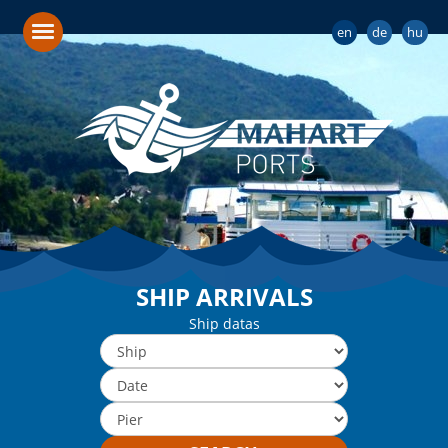
en
de
hu
SHIP ARRIVALS
Ship datas